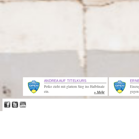
ANDREA AUF TITELKURS
ERN
Petko zieht mit glattem Sieg ins Halbfinale
Einzug
ein.
gegen
» Mehr